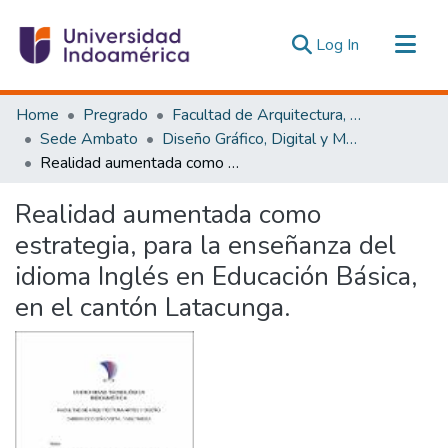
(current)
Log In
Communities & Collections
Home
Pregrado
Facultad de Arquitectura, Artes y Diseño
All of DSpace
Sede Ambato
Diseño Gráfico, Digital y Multimedia Ambato
Realidad aumentada como estrategia, para la enseñanza del idioma Inglés en Educación Básica, en el cantón Latacunga.
Statistics
Estadísticas Externas
Realidad aumentada como
estrategia, para la enseñanza del
idioma Inglés en Educación Básica,
en el cantón Latacunga.