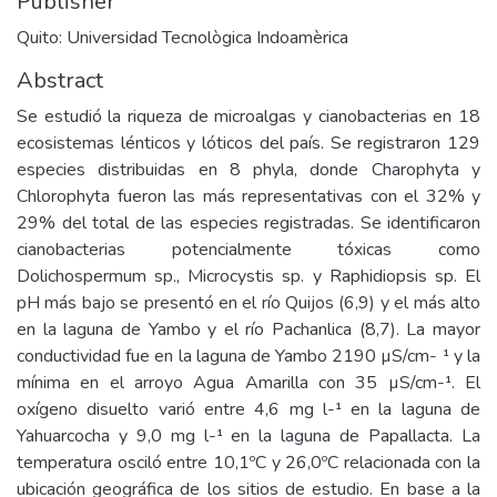
Publisher
Quito: Universidad Tecnològica Indoamèrica
Abstract
Se estudió la riqueza de microalgas y cianobacterias en 18
ecosistemas lénticos y lóticos del país. Se registraron 129
especies distribuidas en 8 phyla, donde Charophyta y
Chlorophyta fueron las más representativas con el 32% y
29% del total de las especies registradas. Se identificaron
cianobacterias potencialmente tóxicas como
Dolichospermum sp., Microcystis sp. y Raphidiopsis sp. El
pH más bajo se presentó en el río Quijos (6,9) y el más alto
en la laguna de Yambo y el río Pachanlica (8,7). La mayor
conductividad fue en la laguna de Yambo 2190 µS/cm- ¹ y la
mínima en el arroyo Agua Amarilla con 35 µS/cm-¹. El
oxígeno disuelto varió entre 4,6 mg l-¹ en la laguna de
Yahuarcocha y 9,0 mg l-¹ en la laguna de Papallacta. La
temperatura osciló entre 10,1ºC y 26,0ºC relacionada con la
ubicación geográfica de los sitios de estudio. En base a la