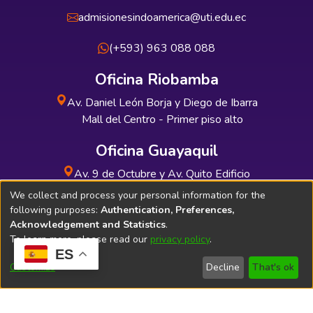
admisionesindoamerica@uti.edu.ec
(+593) 963 088 088
Oficina Riobamba
Av. Daniel León Borja y Diego de Ibarra
Mall del Centro - Primer piso alto
Oficina Guayaquil
Av. 9 de Octubre y Av. Quito Edificio
INDUAUTO - Planta baja
We collect and process your personal information for the
following purposes:
Authentication, Preferences,
Acknowledgement and Statistics
.
To learn more, please read our
privacy policy
.
ES
Soporte Técnico
Bibliolatino.com
Customize
Decline
That's ok