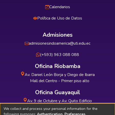
Calendarios
Política de Uso de Datos
Admisiones
admisionesindoamerica@uti.edu.ec
(+593) 963 088 088
Oficina Riobamba
Av. Daniel León Borja y Diego de Ibarra
Mall del Centro - Primer piso alto
Oficina Guayaquil
Av. 9 de Octubre y Av. Quito Edificio
INDUAUTO - Planta baja
We collect and process your personal information for the
following purposes:
Authentication, Preferences,