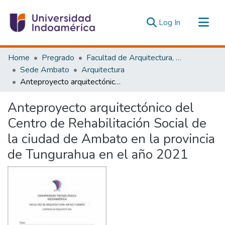
(current)
Log In
Communities & Collections
Home
Pregrado
Facultad de Arquitectura, Artes y Diseño
All of DSpace
Sede Ambato
Arquitectura
Anteproyecto arquitectónico del Centro de Rehabilitación Social de la ciudad de Ambato en la provincia de Tungurahua en el año 2021
Statistics
Estadísticas Externas
Anteproyecto arquitectónico del
Centro de Rehabilitación Social de
la ciudad de Ambato en la provincia
de Tungurahua en el año 2021