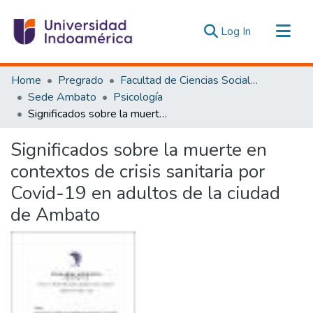
(current)
Log In
Communities & Collections
Home
Pregrado
Facultad de Ciencias Sociales y Humanas
All of DSpace
Sede Ambato
Psicología
Significados sobre la muerte en contextos de crisis sanitaria por Covid-19 en adultos de la ciudad de Ambato
Statistics
Estadísticas Externas
Significados sobre la muerte en
contextos de crisis sanitaria por
Covid-19 en adultos de la ciudad
de Ambato