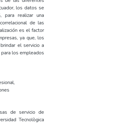
s de las diferentes
uador, los datos se
 para realizar una
correlacional de las
ización es el factor
mpresas, ya que, los
indar el servicio a
to para los empleados
sional
,
ones
sas de servicio de
ersidad Tecnològica