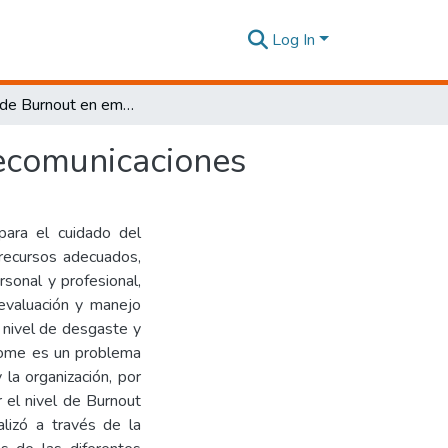
Log In
Niveles de Burnout en empresas de servicio de telecomunicaciones
lecomunicaciones
para el cuidado del
 recursos adecuados,
rsonal y profesional,
, evaluación y manejo
l nivel de desgaste y
rome es un problema
 la organización, por
 el nivel de Burnout
lizó a través de la