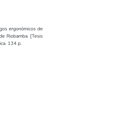
esgos ergonómicos de
 de Riobamba. [Tesis
ca. 134 p.