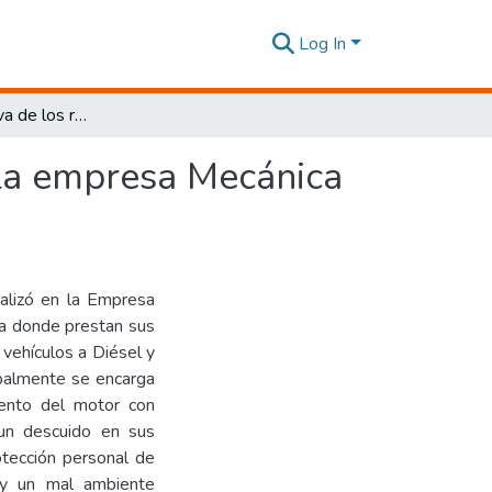
Log In
Gestión preventiva de los riesgos ergonómicos de la empresa Mecánica a Diésel Super Freno de la ciudad de Riobamba
 la empresa Mecánica
alizó en la Empresa
a donde prestan sus
 vehículos a Diésel y
ipalmente se encarga
ento del motor con
un descuido en sus
otección personal de
s y un mal ambiente