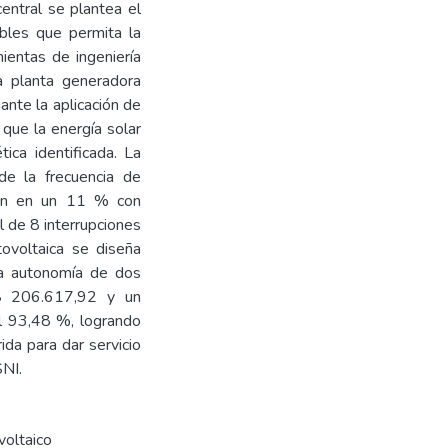
entral se plantea el
bles que permita la
ientas de ingeniería
la planta generadora
nte la aplicación de
que la energía solar
ica identificada. La
de la frecuencia de
ión en un 11 % con
l de 8 interrupciones
tovoltaica se diseña
na autonomía de dos
$ 206.617,92 y un
l 93,48 %, logrando
da para dar servicio
SNI.
voltaico