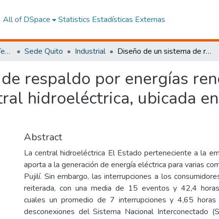
All of DSpace
Statistics
Estadísticas Externas
Facultad de Ingeniería y Tecnologías de la Información y la Comunicación
Sede Quito
Industrial
Diseño de un sistema de respaldo por energías renovables para la operación de una central hidroeléctrica, ubicada en el cantón de Pujilí provincia de Cotopaxi
 de respaldo por energías ren
al hidroeléctrica, ubicada en 
Abstract
La central hidroeléctrica El Estado perteneciente a la
aporta a la generación de energía eléctrica para varias c
Pujilí. Sin embargo, las interrupciones a los consumidor
reiterada, con una media de 15 eventos y 42,4 hora
cuales un promedio de 7 interrupciones y 4,65 horas
desconexiones del Sistema Nacional Interconectado (SN