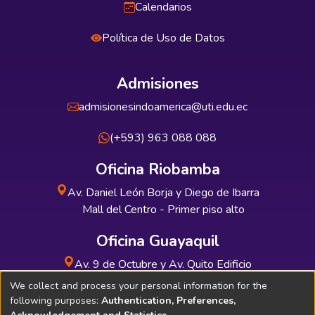
Calendarios
Política de Uso de Datos
Admisiones
admisionesindoamerica@uti.edu.ec
(+593) 963 088 088
Oficina Riobamba
Av. Daniel León Borja y Diego de Ibarra
Mall del Centro - Primer piso alto
Oficina Guayaquil
Av. 9 de Octubre y Av. Quito Edificio
INDUAUTO - Planta baja
We collect and process your personal information for the
following purposes:
Authentication, Preferences,