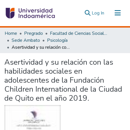
(current)
Log In
Communities & Collections
Home
Pregrado
Facultad de Ciencias Sociales y Humanas
All of DSpace
Sede Ambato
Psicología
Asertividad y su relación con las habilidades sociales en adolescentes de la Fundación Children International de la Ciudad de Quito en el año 2019.
Statistics
Estadísticas Externas
Asertividad y su relación con las
habilidades sociales en
adolescentes de la Fundación
Children International de la Ciudad
de Quito en el año 2019.