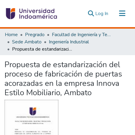
(current)
Log In
Communities & Collections
Home
Pregrado
Facultad de Ingeniería y Tecnologías de la Información y la Comunicación
All of DSpace
Sede Ambato
Ingeniería Industrial
Propuesta de estandarización del proceso de fabricación de puertas acorazadas en la empresa Innova Estilo Mobiliario, Ambato
Statistics
Estadísticas Externas
Propuesta de estandarización del
proceso de fabricación de puertas
acorazadas en la empresa Innova
Estilo Mobiliario, Ambato