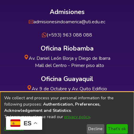
Admisiones
admisionesindoamerica@uti.edu.ec
(+593) 963 088 088
Oficina Riobamba
Av. Daniel León Borja y Diego de Ibarra
Mall del Centro - Primer piso alto
Oficina Guayaquil
Av. 9 de Octubre y Av. Quito Edificio
INDUAUTO - Planta baja
We collect and process your personal information for the
following purposes:
Authentication, Preferences,
Acknowledgement and Statistics
.
To learn more, please read our
privacy policy
.
ES
Soporte Técnico
Bibliolatino.com
Customize
Decline
That's ok