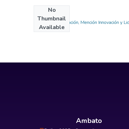
No
Collections
Thumbnail
Maestría en Educación, Mención Innovación y Li
Available
Ambato