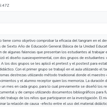
6:47Z
 tiene como objetivo comprobar la eficacia del tangram en el des
 de Sexto Año de Educación General Básica de la Unidad Educati
n de algunas falencias que presentan los estudiantes al trabajar
izó el diseño cuasiexperimental, con dos grupos de estudiantes: 
 A los dos grupos se les aplicó el pretest y el postest para estab
 didáctico. Con el primer grupo se trabajó en el aula utilizando el
ismas destrezas utilizando método tradicional donde el maestro e
cimientos y el alumno receptor quien los memoriza. La duración d
e un mes en cada grupo, para lo cual previamente se diseñó los re
ocumental y de campo utilizando documentos bibliográficos para f
del trabajo de los niños que participaron en la investigación. El niv
ar la relación de causa -efecto entre el uso del material didácti