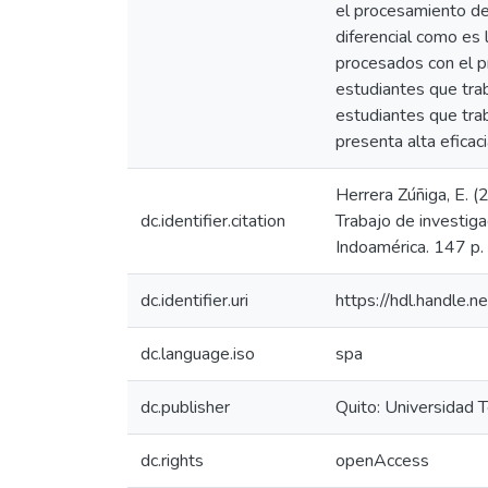
el procesamiento de 
diferencial como es 
procesados con el p
estudiantes que tra
estudiantes que trab
presenta alta eficac
Herrera Zúñiga, E. 
dc.identifier.citation
Trabajo de investiga
Indoamérica. 147 p.
dc.identifier.uri
https://hdl.handle
dc.language.iso
spa
dc.publisher
Quito: Universidad 
dc.rights
openAccess