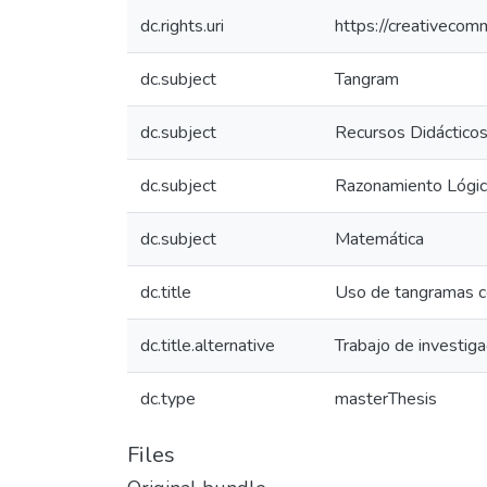
dc.rights.uri
https://creativecom
dc.subject
Tangram
dc.subject
Recursos Didáctico
dc.subject
Razonamiento Lógi
dc.subject
Matemática
dc.title
Uso de tangramas co
dc.title.alternative
Trabajo de investiga
dc.type
masterThesis
Files