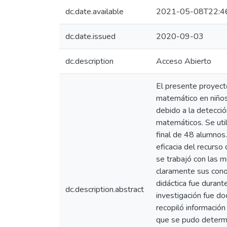
dc.date.available
2021-05-08T22:4
dc.date.issued
2020-09-03
dc.description
Acceso Abierto
El presente proyecto
matemático en niños
debido a la detecció
matemáticos. Se util
final de 48 alumnos.
eficacia del recurso
se trabajó con las m
claramente sus cono
didáctica fue durant
dc.description.abstract
investigación fue d
recopiló información 
que se pudo determin