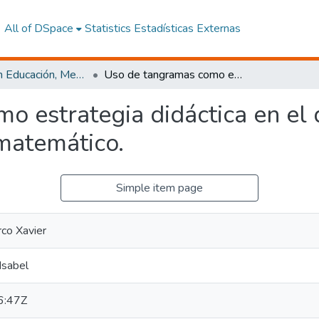
All of DSpace
Statistics
Estadísticas Externas
Maestría en Educación, Mención Innovación y Liderazgo Educativo
Uso de tangramas como estrategia didáctica en el desarrollo del razonamiento lógico matemático.
 estrategia didáctica en el 
matemático.
Simple item page
co Xavier
Isabel
6:47Z