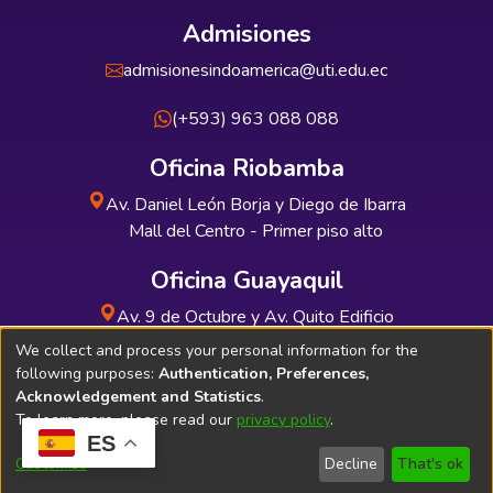
Admisiones
admisionesindoamerica@uti.edu.ec
(+593) 963 088 088
Oficina Riobamba
Av. Daniel León Borja y Diego de Ibarra
Mall del Centro - Primer piso alto
Oficina Guayaquil
Av. 9 de Octubre y Av. Quito Edificio
INDUAUTO - Planta baja
We collect and process your personal information for the
following purposes:
Authentication, Preferences,
Acknowledgement and Statistics
.
To learn more, please read our
privacy policy
.
ES
Soporte Técnico
Bibliolatino.com
Customize
Decline
That's ok