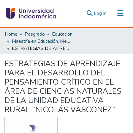
(current)
Log In
Communities & Collections
Home
Posgrado
Educación
All of DSpace
Maestría en Educación, Mención Innovación y Liderazgo Educativo
ESTRATEGIAS DE APRENDIZAJE PARA EL DESARROLLO DEL PENSAMIENTO CRÍTICO EN EL ÁREA DE CIENCIAS NATURALES DE LA UNIDAD EDUCATIVA RURAL “NICOLÁS VÁSCONEZ”
Statistics
Estadísticas Externas
ESTRATEGIAS DE APRENDIZAJE
PARA EL DESARROLLO DEL
PENSAMIENTO CRÍTICO EN EL
ÁREA DE CIENCIAS NATURALES
DE LA UNIDAD EDUCATIVA
RURAL “NICOLÁS VÁSCONEZ”