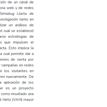
ción de un canal de
toria web y de redes
 Simiatug Llacta de
nvestigación tanto en
izar un análisis de
l cual se estableció
ron estrategias de
les que impulsen el
cta. Esto implica la
a cual permite dar a
ciones de venta por
ar campañas en redes
ir los visitantes en
mpren nuevamente. De
 aplicación de los
que es un proyecto
á como resultado una
ual Neto (VAN) mayor