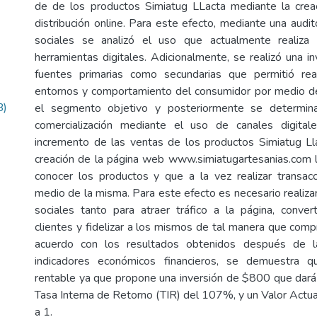
de de los productos Simiatug LLacta mediante la crea
distribución online. Para este efecto, mediante una audi
sociales se analizó el uso que actualmente realiza
herramientas digitales. Adicionalmente, se realizó una i
fuentes primarias como secundarias que permitió real
entornos y comportamiento del consumidor por medio de
B)
el segmento objetivo y posteriormente se determina
comercialización mediante el uso de canales digita
incremento de las ventas de los productos Simiatug Lla
creación de la página web www.simiatugartesanias.com l
conocer los productos y que a la vez realizar transac
medio de la misma. Para este efecto es necesario realiz
sociales tanto para atraer tráfico a la página, convert
clientes y fidelizar a los mismos de tal manera que co
acuerdo con los resultados obtenidos después de la
indicadores económicos financieros, se demuestra 
rentable ya que propone una inversión de $800 que dar
Tasa Interna de Retorno (TIR) del 107%, y un Valor Act
a 1.