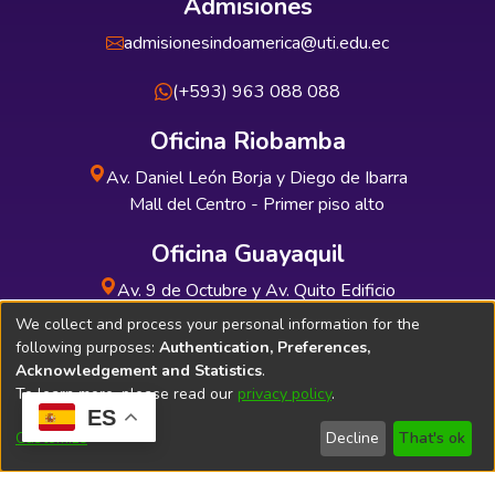
Admisiones
admisionesindoamerica@uti.edu.ec
(+593) 963 088 088
Oficina Riobamba
Av. Daniel León Borja y Diego de Ibarra
Mall del Centro - Primer piso alto
Oficina Guayaquil
Av. 9 de Octubre y Av. Quito Edificio
INDUAUTO - Planta baja
We collect and process your personal information for the
following purposes:
Authentication, Preferences,
Acknowledgement and Statistics
.
To learn more, please read our
privacy policy
.
ES
Soporte Técnico
Bibliolatino.com
Customize
Decline
That's ok