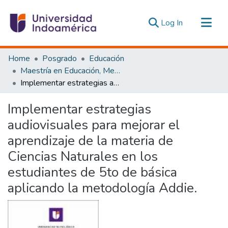
(current)
Log In
Communities & Collections
Home
Posgrado
Educación
All of DSpace
Maestría en Educación, Mención Pedagogía en Entornos Digitales
Implementar estrategias audiovisuales para mejorar el aprendizaje de la materia de Ciencias Naturales en los estudiantes de 5to de básica aplicando la metodología Addie.
Statistics
Estadísticas Externas
Implementar estrategias
audiovisuales para mejorar el
aprendizaje de la materia de
Ciencias Naturales en los
estudiantes de 5to de básica
aplicando la metodología Addie.