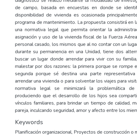
diagnóstico se realizó mediante la modalidad de investig
de campo, basada en encuestas en donde se identifi
disponibilidad de vivienda es ocasionada principalmen
programa de mantenimiento. La propuesta consistirá en 
una normativa legal que permita orientar la administra
asignación y uso de la vivienda fiscal de la Fuerza Aére
personal casado, los mismos que al no contar con un lugar
durante su permanencia en una Unidad, tiene dos alterna
buscar un lugar donde arrendar para vivir con su familia
malestar por dos razones: la primera porque se rompe el 
segunda porque sé destina una parte representativa
arrendar una vivienda o para solventar los viajes para visita
normativa legal se minimizará la problemática de 
produciendo que el desarrollo de los hijos sea comparti
vínculos familiares, para brindar un tiempo de calidad, 
pareja, inculcando seguridad, amor y afecto entre los mie
Keywords
Planificación organizacional
,
Proyectos de construcción o 