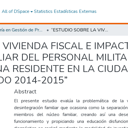
All of DSpace
Statistics
Estadísticas Externas
Maestría en Gestión de Proyectos Socioproductivos
“ESTUDIO SOBRE LA VIVIENDA FISCAL E IMPACTO EN LA INTEGRACIÓN FAMILIAR DEL PERSONAL MILITAR DE LA FUERZA AÉREA ECUATORIANA RESIDENTE EN LA CIUDAD DE QUITO DURANTE EL PERIODO 2014-2015”
 VIVIENDA FISCAL E IMPAC
IAR DEL PERSONAL MILITA
A RESIDENTE EN LA CIUDA
DO 2014-2015”
Abstract
El presente estudio evalúa la problemática de la v
desintegración familiar que ocasiona como la separació
miembros del núcleo familiar, creando así una dese
funcionamiento y propiciando una educación disfuncion