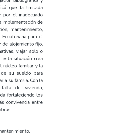
ación bibliográfica y
có que la limitada
te por el inadecuado
la implementación de
ción, mantenimiento,
a Ecuatoriana para el
 de alojamiento fijo,
tivas, viajar solo o
, esta situación crea
núcleo familiar y la
 de su sueldo para
r a su familia. Con la
falta de vivienda,
da fortaleciendo los
más convivencia entre
mbros.
mantenimiento
,