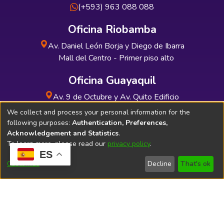
(+593) 963 088 088
Oficina Riobamba
Av. Daniel León Borja y Diego de Ibarra
Mall del Centro - Primer piso alto
Oficina Guayaquil
Av. 9 de Octubre y Av. Quito Edificio
INDUAUTO - Planta baja
We collect and process your personal information for the
following purposes:
Authentication, Preferences,
Acknowledgement and Statistics
.
To learn more, please read our
privacy policy
.
ES
Soporte Técnico
Bibliolatino.com
Customize
Decline
That's ok