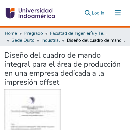
(current)
Log In
Communities & Collections
Home
Pregrado
Facultad de Ingeniería y Tecnologías de la Información y la Comunicación
All of DSpace
Sede Quito
Industrial
Diseño del cuadro de mando integral para el área de producción en una empresa dedicada a la impresión offset
Statistics
Diseño del cuadro de mando
Estadísticas Externas
integral para el área de producción
en una empresa dedicada a la
impresión offset