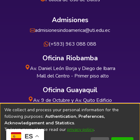
Admisiones
admisionesindoamerica@uti.edu.ec
(+593) 963 088 088
Oficina Riobamba
Av. Daniel León Borja y Diego de Ibarra
Mall del Centro - Primer piso alto
Oficina Guayaquil
Av. 9 de Octubre y Av. Quito Edificio
INDUAUTO - Planta baja
We collect and process your personal information for the
following purposes:
Authentication, Preferences,
Acknowledgement and Statistics
.
To learn more, please read our
privacy policy
.
ES
Soporte Técnico
Bibliolatino.com