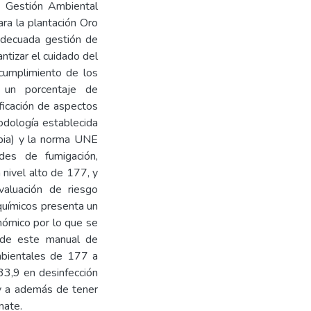
e Gestión Ambiental
ra la plantación Oro
adecuada gestión de
ntizar el cuidado del
 cumplimiento de los
 un porcentaje de
ficación de aspectos
odología establecida
bia) y la norma UNE
des de fumigación,
n nivel alto de 177, y
aluación de riesgo
químicos presenta un
nómico por lo que se
n de este manual de
mbientales de 177 a
33,9 en desinfección
y a además de tener
mate.