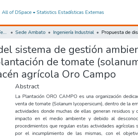
All of DSpace
Statistics
Estadísticas Externas
Facultad de Ingeniería y Tecnologías de la Información y la Comunicación
Sede Ambato
Ingeniería Industrial
del sistema de gestión ambien
lantación de tomate (solanu
acén agrícola Oro Campo
Abstract
La Plantación ORO CAMPO es una organización dedicad
venta de tomate (Solanum lycopersicum), dentro de la emp
actividades donde muchas de ellas generan residuos y 
impacto en el medio ambiente y debido al desconoc
procedimientos que regulan estas actividades agrícolas 
por el incumplimiento de las mismas, con el objeti