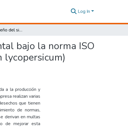
Log In
Propuesta de diseño del sistema de gestión ambiental bajo la norma ISO 14001:2015 para la plantación de tomate (solanum lycopersicum) producido por el almacén agrícola Oro Campo
tal bajo la norma ISO
m lycopersicum)
a a la producción y
resa realizan varias
desechos que tienen
imiento de normas,
se derivan en multas
vo de mejorar esta