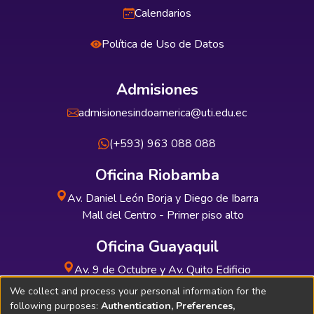
Calendarios
Política de Uso de Datos
Admisiones
admisionesindoamerica@uti.edu.ec
(+593) 963 088 088
Oficina Riobamba
Av. Daniel León Borja y Diego de Ibarra
Mall del Centro - Primer piso alto
Oficina Guayaquil
Av. 9 de Octubre y Av. Quito Edificio
INDUAUTO - Planta baja
We collect and process your personal information for the
following purposes:
Authentication, Preferences,