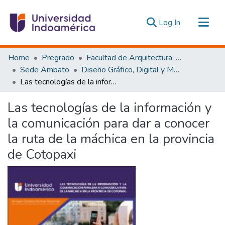
(current)
Log In
Communities & Collections
Home
Pregrado
Facultad de Arquitectura, Artes y Diseño
All of DSpace
Sede Ambato
Diseño Gráfico, Digital y Multimedia Ambato
Las tecnologías de la información y la comunicación para dar a conocer la ruta de la máchica en la provincia de Cotopaxi
Statistics
Estadísticas Externas
Las tecnologías de la información y
la comunicación para dar a conocer
la ruta de la máchica en la provincia
de Cotopaxi