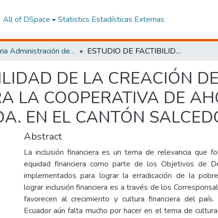
All of DSpace
Statistics
Estadísticas Externas
Maestria Administración de las Organizaciones de la Economía Social y Solidaria
ESTUDIO DE FACTIBILIDAD DE LA CREACIÓN DE CORRESPONSALES NO BANCARIOS PARA LA COOPERATIVA DE AHORRO Y CRÉDITO SAN FRANCISCO LTDA. EN EL CANTÓN SALCEDO
BILIDAD DE LA CREACIÓN 
A LA COOPERATIVA DE AH
DA. EN EL CANTÓN SALCED
Abstract
La inclusión financiera es un tema de relevancia que f
equidad financiera como parte de los Objetivos de De
implementados para lograr la erradicación de la pob
lograr inclusión financiera es a través de los Correspons
favorecen al crecimiento y cultura financiera del paí
Ecuador aún falta mucho por hacer en el tema de cultura 