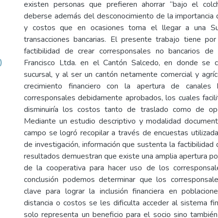
existen personas que prefieren ahorrar “bajo el colc
deberse además del desconocimiento de la importancia d
y costos que en ocasiones toma el llegar a una Suc
transacciones bancarias. El presente trabajo tiene por 
factibilidad de crear corresponsales no bancarios de
)
Francisco Ltda. en el Cantón Salcedo, en donde se 
sucursal, y al ser un cantón netamente comercial y agríco
crecimiento financiero con la apertura de canales 
corresponsales debidamente aprobados, los cuales facili
disminuiría los costos tanto de traslado como de ope
Mediante un estudio descriptivo y modalidad documenta
campo se logró recopilar a través de encuestas utiliza
de investigación, información que sustenta la factibilidad
resultados demuestran que existe una amplia apertura por
de la cooperativa para hacer uso de los corresponsal
conclusión podemos determinar que los corresponsal
clave para lograr la inclusión financiera en poblacio
distancia o costos se les dificulta acceder al sistema f
solo representa un beneficio para el socio sino también