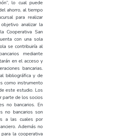
hón”, lo cual puede
el ahorro, al tiempo
ursal para realizar
objetivo analizar la
 la Cooperativa San
cuenta con una sola
la se contribuiría al
bancarios mediante
tarán en el acceso y
raciones bancarias.
l bibliográfica y de
das como instrumento
 de este estudio. Los
 parte de los socios
es no bancarios. En
es no bancarios son
nes a las cuales por
inanciero. Además no
 para la cooperativa