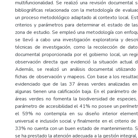
multifuncionalidad. Se realizó una revisión documental s
bibliográficas relacionada con la metodología de evaluac
un proceso metodológico adaptado al contexto local. Est
criterios y parámetros para determinar el estado de la
zona de estudio. Se empleó una metodología con enfoqu
se llevó a cabo una investigación exploratoria y descri
técnicas de investigación, como la recolección de dat
documental proporcionada por el gobierno local, un regis
observación directa que evidenció la situación actual 
Además, se realizó un análisis documental utilizand
fichas de observación y mapeos. Con base a los resulta
evidenciado que de las 37 áreas verdes analizadas en
algunas tienen una calificación baja. En el parámetro 
áreas verdes no fomenta la biodiversidad de especies,
parámetro de accesibilidad el 41% no posee un perímet
el 59% no contempla en su diseño interior elemento
universal e inclusión social y finalmente en el criterio de
33% no cuenta con un buen estado de mantenimiento. 
se ha prestado la atención adecuada a la gestión integral,