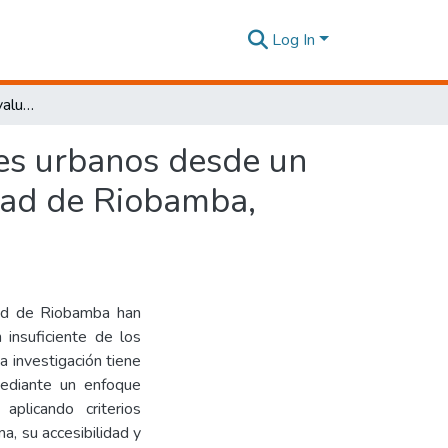
Log In
Infraestructura verde: Evaluación de espacios verdes urbanos desde un enfoque integral en la parroquia Velasco en la ciudad de Riobamba, Chimborazo
des urbanos desde un
udad de Riobamba,
udad de Riobamba han
 insuficiente de los
ta investigación tiene
mediante un enfoque
 aplicando criterios
a, su accesibilidad y