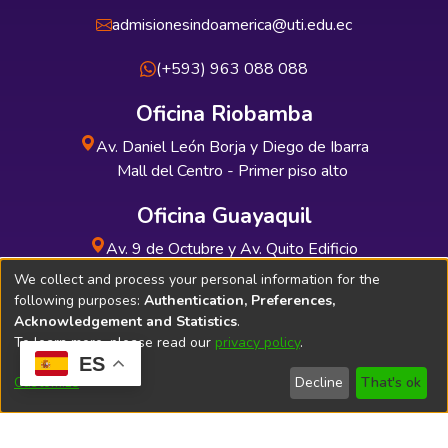
admisionesindoamerica@uti.edu.ec
(+593) 963 088 088
Oficina Riobamba
Av. Daniel León Borja y Diego de Ibarra
Mall del Centro - Primer piso alto
Oficina Guayaquil
Av. 9 de Octubre y Av. Quito Edificio
INDUAUTO - Planta baja
We collect and process your personal information for the
following purposes:
Authentication, Preferences,
Acknowledgement and Statistics
.
To learn more, please read our
privacy policy
.
ES
Soporte Técnico
Bibliolatino.com
Customize
Decline
That's ok