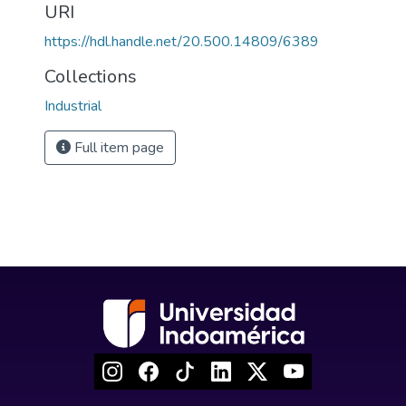
URI
https://hdl.handle.net/20.500.14809/6389
Collections
Industrial
Full item page