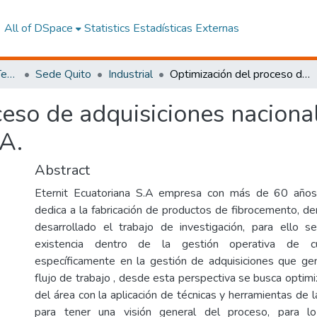
All of DSpace
Statistics
Estadísticas Externas
Facultad de Ingeniería y Tecnologías de la Información y la Comunicación
Sede Quito
Industrial
Optimización del proceso de adquisiciones nacionales en la Empresa Eternit Ecuatoriana S.A.
ceso de adquisiciones naciona
.A.
Abstract
Eternit Ecuatoriana S.A empresa con más de 60 años
dedica a la fabricación de productos de fibrocemento, de
desarrollado el trabajo de investigación, para ello s
existencia dentro de la gestión operativa de cu
específicamente en la gestión de adquisiciones que ge
flujo de trabajo , desde esta perspectiva se busca optimi
del área con la aplicación de técnicas y herramientas de la
para tener una visión general del proceso, para lo