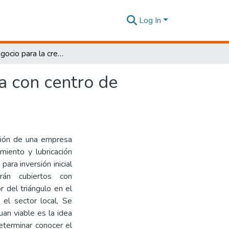
Log In
Plan de negocio para la creación de una lubricadora con centro de entretenimiento, ubicado en el DM de Quito
a con centro de
ación de una empresa
miento y lubricación
ara inversión inicial
rán cubiertos con
r del triángulo en el
 el sector local, Se
an viable es la idea
terminar conocer el