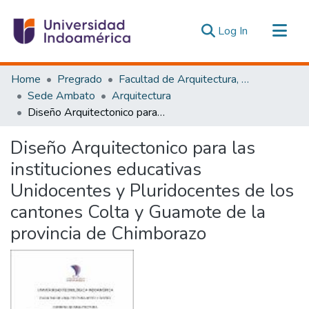
(current)
Log In
Communities & Collections
Home
Pregrado
Facultad de Arquitectura, Artes y Diseño
All of DSpace
Sede Ambato
Arquitectura
Diseño Arquitectonico para las instituciones educativas Unidocentes y Pluridocentes de los cantones Colta y Guamote de la provincia de Chimborazo
Statistics
Estadísticas Externas
Diseño Arquitectonico para las
instituciones educativas
Unidocentes y Pluridocentes de los
cantones Colta y Guamote de la
provincia de Chimborazo