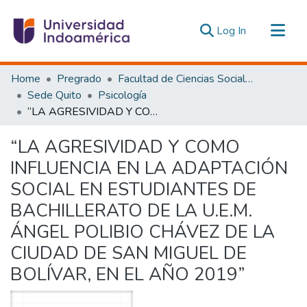
(current)
Log In
Communities & Collections
Home
Pregrado
Facultad de Ciencias Sociales y Humanas
All of DSpace
Sede Quito
Psicología
“LA AGRESIVIDAD Y COMO INFLUENCIA EN LA ADAPTACIÓN SOCIAL EN ESTUDIANTES DE BACHILLERATO DE LA U.E.M. ÁNGEL POLIBIO CHÁVEZ DE LA CIUDAD DE SAN MIGUEL DE BOLÍVAR, EN EL AÑO 2019”
Statistics
Estadísticas Externas
“LA AGRESIVIDAD Y COMO
INFLUENCIA EN LA ADAPTACIÓN
SOCIAL EN ESTUDIANTES DE
BACHILLERATO DE LA U.E.M.
ÁNGEL POLIBIO CHÁVEZ DE LA
CIUDAD DE SAN MIGUEL DE
BOLÍVAR, EN EL AÑO 2019”