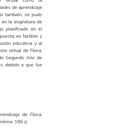
o virtual como la
vidades de aprendizaje
Así también, se pudo
s en la asignatura de
jo planificado en el
opuesta es factible y
ución educativa y al
io virtual de Física,
s de Segundo Año de
es debido a que fue
rendizaje de Física.
mèrica. 186 p.