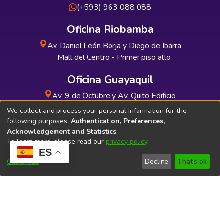
(+593) 963 088 088
Oficina Riobamba
Av. Daniel León Borja y Diego de Ibarra
Mall del Centro - Primer piso alto
Oficina Guayaquil
Av. 9 de Octubre y Av. Quito Edificio
INDUAUTO - Planta baja
We collect and process your personal information for the
following purposes:
Authentication, Preferences,
Acknowledgement and Statistics
.
To learn more, please read our
privacy policy
.
ES
Soporte Técnico
Bibliolatino.com
Customize
Decline
That's ok