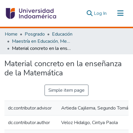
(current)
Log In
Communities & Collections
Home
Posgrado
Educación
All of DSpace
Maestría en Educación, Mención Innovación y Liderazgo Educativo
Material concreto en la enseñanza de la Matemática
Statistics
Estadísticas Externas
Material concreto en la enseñanza
de la Matemática
Simple item page
dc.contributor.advisor
Artieda Cajilema, Segundo Tomás
dc.contributor.author
Veloz Hidalgo, Cintya Paola