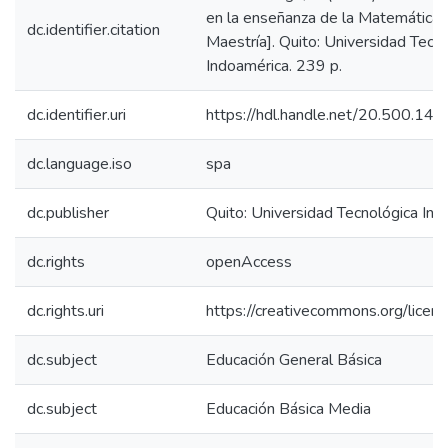
en la enseñanza de la Matemática. 
dc.identifier.citation
Maestría]. Quito: Universidad Tecn
Indoamérica. 239 p.
dc.identifier.uri
https://hdl.handle.net/20.500.1
dc.language.iso
spa
dc.publisher
Quito: Universidad Tecnológica In
dc.rights
openAccess
dc.rights.uri
https://creativecommons.org/licens
dc.subject
Educación General Básica
dc.subject
Educación Básica Media