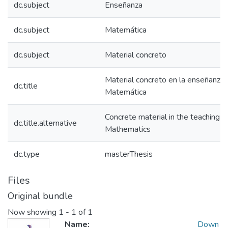
dc.subject
Enseñanza
dc.subject
Matemática
dc.subject
Material concreto
Material concreto en la enseñanza 
dc.title
Matemática
Concrete material in the teaching o
dc.title.alternative
Mathematics
dc.type
masterThesis
Files
Original bundle
Now showing
1 - 1 of 1
Name:
Down