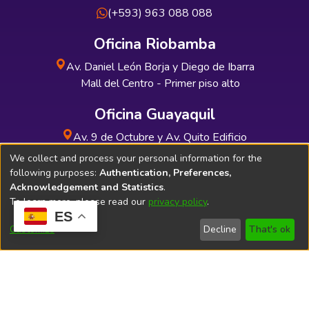
(+593) 963 088 088
Oficina Riobamba
Av. Daniel León Borja y Diego de Ibarra
Mall del Centro - Primer piso alto
Oficina Guayaquil
Av. 9 de Octubre y Av. Quito Edificio
INDUAUTO - Planta baja
We collect and process your personal information for the
following purposes:
Authentication, Preferences,
Acknowledgement and Statistics
.
To learn more, please read our
privacy policy
.
ES
Soporte Técnico
Bibliolatino.com
Customize
Decline
That's ok