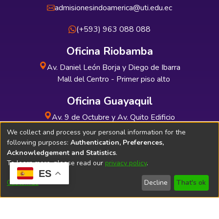
admisionesindoamerica@uti.edu.ec
(+593) 963 088 088
Oficina Riobamba
Av. Daniel León Borja y Diego de Ibarra
Mall del Centro - Primer piso alto
Oficina Guayaquil
Av. 9 de Octubre y Av. Quito Edificio
INDUAUTO - Planta baja
We collect and process your personal information for the
following purposes:
Authentication, Preferences,
Acknowledgement and Statistics
.
To learn more, please read our
privacy policy
.
ES
Soporte Técnico
Bibliolatino.com
Customize
Decline
That's ok