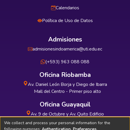
Calendarios
Política de Uso de Datos
Admisiones
admisionesindoamerica@uti.edu.ec
(+593) 963 088 088
Oficina Riobamba
Av. Daniel León Borja y Diego de Ibarra
Mall del Centro - Primer piso alto
Oficina Guayaquil
Av. 9 de Octubre y Av. Quito Edificio
INDUAUTO - Planta baja
We collect and process your personal information for the
following purposes:
Authentication, Preferences,