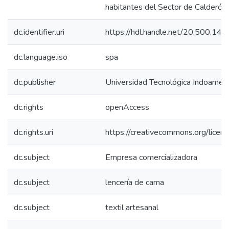
habitantes del Sector de Calderón.
dc.identifier.uri
https://hdl.handle.net/20.500.14
dc.language.iso
spa
dc.publisher
Universidad Tecnológica Indoaméri
dc.rights
openAccess
dc.rights.uri
https://creativecommons.org/licens
dc.subject
Empresa comercializadora
dc.subject
lencería de cama
dc.subject
textil artesanal