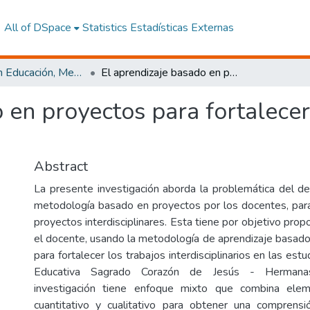
All of DSpace
Statistics
Estadísticas Externas
Maestría en Educación, Mención Innovación y Liderazgo Educativo
El aprendizaje basado en proyectos para fortalecer el trabajo interdisciplinar
 en proyectos para fortalecer
Abstract
La presente investigación aborda la problemática del d
metodología basado en proyectos por los docentes, para 
proyectos interdisciplinares. Esta tiene por objetivo pro
el docente, usando la metodología de aprendizaje basa
para fortalecer los trabajos interdisciplinarios en las est
Educativa Sagrado Corazón de Jesús - Hermanas
investigación tiene enfoque mixto que combina ele
cuantitativo y cualitativo para obtener una compren