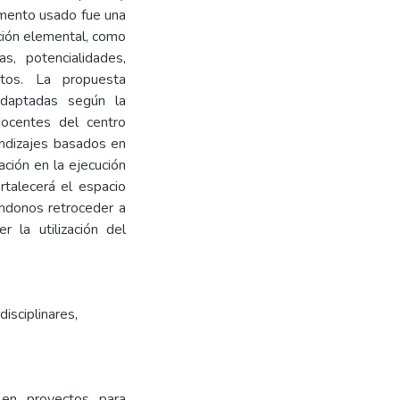
umento usado fue una
ción elemental, como
s, potencialidades,
tos. La propuesta
adaptadas según la
docentes del centro
endizajes basados en
ción en la ejecución
rtalecerá el espacio
éndonos retroceder a
 la utilización del
disciplinares
,
o en proyectos para