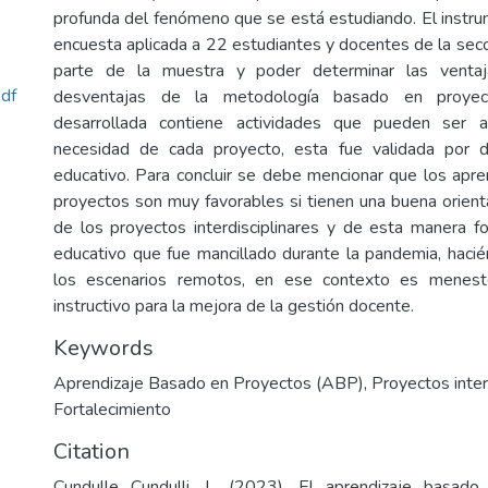
profunda del fenómeno que se está estudiando. El instr
encuesta aplicada a 22 estudiantes y docentes de la sec
parte de la muestra y poder determinar las ventaja
df
desventajas de la metodología basado en proyec
desarrollada contiene actividades que pueden ser 
necesidad de cada proyecto, esta fue validada por 
educativo. Para concluir se debe mencionar que los apr
proyectos son muy favorables si tienen una buena orienta
de los proyectos interdisciplinares y de esta manera fo
educativo que fue mancillado durante la pandemia, haci
los escenarios remotos, en ese contexto es menester
instructivo para la mejora de la gestión docente.
Keywords
Aprendizaje Basado en Proyectos (ABP)
,
Proyectos inter
Fortalecimiento
Citation
Cundulle Cundulli, L. (2023). El aprendizaje basad