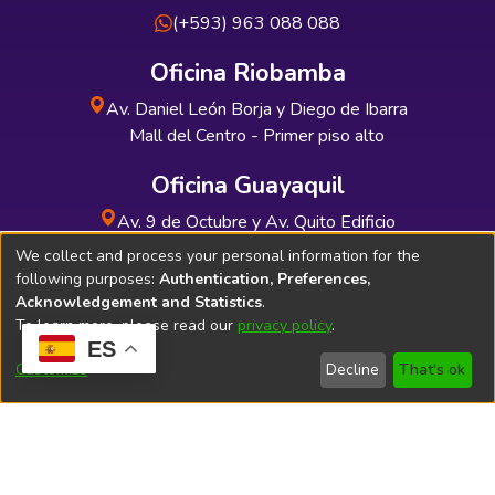
(+593) 963 088 088
Oficina Riobamba
Av. Daniel León Borja y Diego de Ibarra
Mall del Centro - Primer piso alto
Oficina Guayaquil
Av. 9 de Octubre y Av. Quito Edificio
INDUAUTO - Planta baja
We collect and process your personal information for the
following purposes:
Authentication, Preferences,
Acknowledgement and Statistics
.
To learn more, please read our
privacy policy
.
ES
Soporte Técnico
Bibliolatino.com
Customize
Decline
That's ok