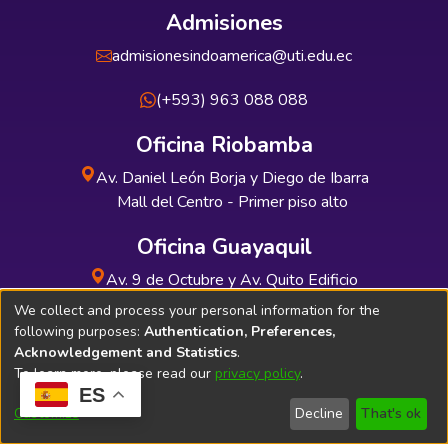
Admisiones
admisionesindoamerica@uti.edu.ec
(+593) 963 088 088
Oficina Riobamba
Av. Daniel León Borja y Diego de Ibarra
Mall del Centro - Primer piso alto
Oficina Guayaquil
Av. 9 de Octubre y Av. Quito Edificio
INDUAUTO - Planta baja
We collect and process your personal information for the
following purposes:
Authentication, Preferences,
Acknowledgement and Statistics
.
To learn more, please read our
privacy policy
.
ES
Soporte Técnico
Bibliolatino.com
Customize
Decline
That's ok