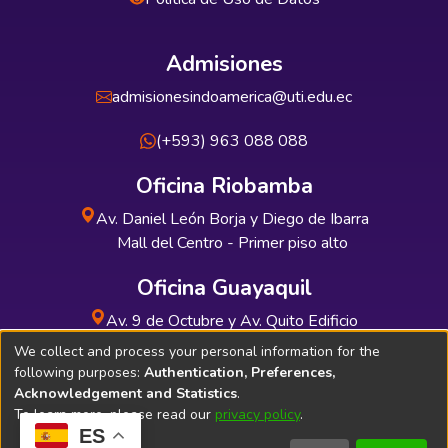
Admisiones
admisionesindoamerica@uti.edu.ec
(+593) 963 088 088
Oficina Riobamba
Av. Daniel León Borja y Diego de Ibarra
Mall del Centro - Primer piso alto
Oficina Guayaquil
Av. 9 de Octubre y Av. Quito Edificio
INDUAUTO - Planta baja
We collect and process your personal information for the
following purposes:
Authentication, Preferences,
Acknowledgement and Statistics
.
To learn more, please read our
privacy policy
.
ES
Soporte Técnico
Bibliolatino.com