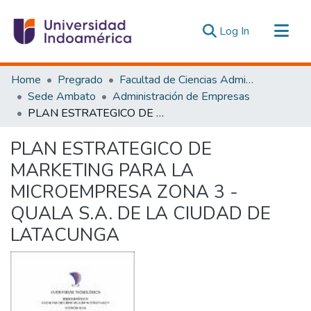
(current)
Log In
Communities & Collections
Home
Pregrado
Facultad de Ciencias Administrativas y Económicas
All of DSpace
Sede Ambato
Administración de Empresas
PLAN ESTRATEGICO DE MARKETING PARA LA MICROEMPRESA ZONA 3 - QUALA S.A. DE LA CIUDAD DE LATACUNGA
Statistics
Estadísticas Externas
PLAN ESTRATEGICO DE
MARKETING PARA LA
MICROEMPRESA ZONA 3 -
QUALA S.A. DE LA CIUDAD DE
LATACUNGA