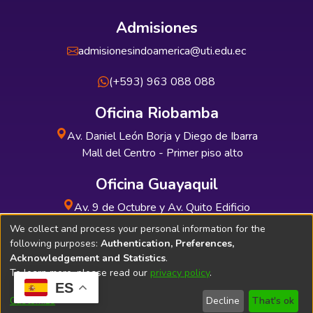
Admisiones
admisionesindoamerica@uti.edu.ec
(+593) 963 088 088
Oficina Riobamba
Av. Daniel León Borja y Diego de Ibarra
Mall del Centro - Primer piso alto
Oficina Guayaquil
Av. 9 de Octubre y Av. Quito Edificio
INDUAUTO - Planta baja
We collect and process your personal information for the
following purposes:
Authentication, Preferences,
Acknowledgement and Statistics
.
To learn more, please read our
privacy policy
.
ES
Soporte Técnico
Bibliolatino.com
Customize
Decline
That's ok