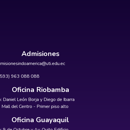
Admisiones
misionesindoamerica@uti.edu.ec
+593) 963 088 088
Oficina Riobamba
. Daniel León Borja y Diego de Ibarra
Mall del Centro - Primer piso alto
Oficina Guayaquil
. 9 de Octubre y Av. Quito Edificio