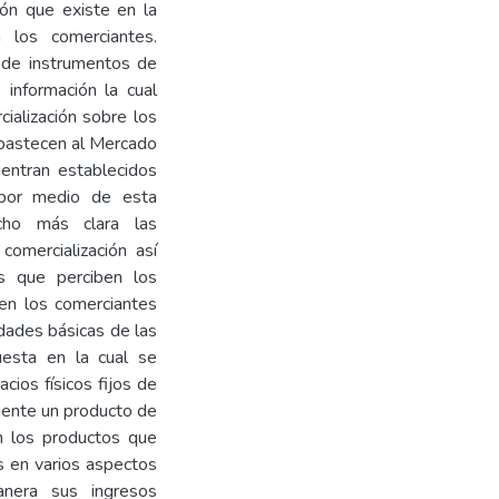
ión que existe en la
 los comerciantes.
 de instrumentos de
 información la cual
ialización sobre los
abastecen al Mercado
entran establecidos
 por medio de esta
ucho más clara las
comercialización así
s que perciben los
en los comerciantes
idades básicas de las
uesta en la cual se
cios físicos fijos de
liente un producto de
n los productos que
s en varios aspectos
nera sus ingresos