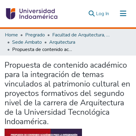
(current)
Log In
Communities & Collections
Home
Pregrado
Facultad de Arquitectura, Artes y Diseño
All of DSpace
Sede Ambato
Arquitectura
Propuesta de contenido académico para la integración de temas vinculados al patrimonio cultural en proyectos formativos del segundo nivel de la carrera de Arquitectura de la Universidad Tecnológica Indoamérica.
Statistics
Estadísticas Externas
Propuesta de contenido académico
para la integración de temas
vinculados al patrimonio cultural en
proyectos formativos del segundo
nivel de la carrera de Arquitectura
de la Universidad Tecnológica
Indoamérica.