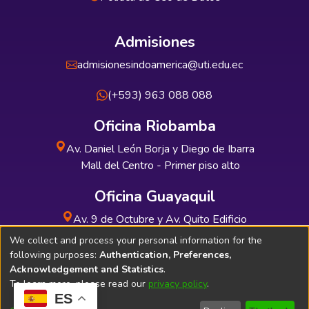
Admisiones
admisionesindoamerica@uti.edu.ec
(+593) 963 088 088
Oficina Riobamba
Av. Daniel León Borja y Diego de Ibarra
Mall del Centro - Primer piso alto
Oficina Guayaquil
Av. 9 de Octubre y Av. Quito Edificio
INDUAUTO - Planta baja
We collect and process your personal information for the
following purposes:
Authentication, Preferences,
Acknowledgement and Statistics
.
To learn more, please read our
privacy policy
.
ES
Soporte Técnico
Bibliolatino.com