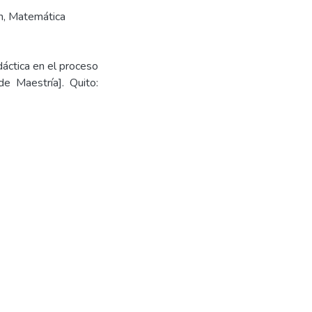
n
,
Matemática
dáctica en el proceso
de Maestría]. Quito: