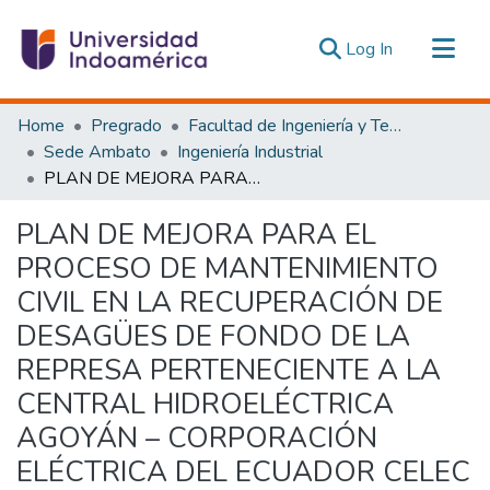
(current)
Log In
Communities & Collections
Home
Pregrado
Facultad de Ingeniería y Tecnologías de la Información y la Comunicación
All of DSpace
Sede Ambato
Ingeniería Industrial
PLAN DE MEJORA PARA EL PROCESO DE MANTENIMIENTO CIVIL EN LA RECUPERACIÓN DE DESAGÜES DE FONDO DE LA REPRESA PERTENECIENTE A LA CENTRAL HIDROELÉCTRICA AGOYÁN – CORPORACIÓN ELÉCTRICA DEL ECUADOR CELEC EP. – HIDROAGOYAN Nº 005
Statistics
Estadísticas Externas
PLAN DE MEJORA PARA EL
PROCESO DE MANTENIMIENTO
CIVIL EN LA RECUPERACIÓN DE
DESAGÜES DE FONDO DE LA
REPRESA PERTENECIENTE A LA
CENTRAL HIDROELÉCTRICA
AGOYÁN – CORPORACIÓN
ELÉCTRICA DEL ECUADOR CELEC