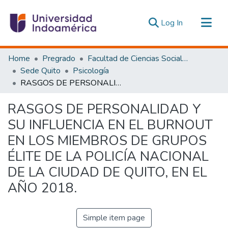
(current)
Log In
Communities & Collections
Home
Pregrado
Facultad de Ciencias Sociales y Humanas
All of DSpace
Sede Quito
Psicología
RASGOS DE PERSONALIDAD Y SU INFLUENCIA EN EL BURNOUT EN LOS MIEMBROS DE GRUPOS ÉLITE DE LA POLICÍA NACIONAL DE LA CIUDAD DE QUITO, EN EL AÑO 2018.
Statistics
Estadísticas Externas
RASGOS DE PERSONALIDAD Y
SU INFLUENCIA EN EL BURNOUT
EN LOS MIEMBROS DE GRUPOS
ÉLITE DE LA POLICÍA NACIONAL
DE LA CIUDAD DE QUITO, EN EL
AÑO 2018.
Simple item page