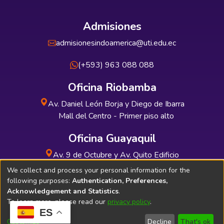
Admisiones
admisionesindoamerica@uti.edu.ec
(+593) 963 088 088
Oficina Riobamba
Av. Daniel León Borja y Diego de Ibarra
Mall del Centro - Primer piso alto
Oficina Guayaquil
Av. 9 de Octubre y Av. Quito Edificio
INDUAUTO - Planta baja
We collect and process your personal information for the
following purposes:
Authentication, Preferences,
Acknowledgement and Statistics
.
To learn more, please read our
privacy policy
.
ES
Soporte Técnico
Bibliolatino.com
Customize
Decline
That's ok