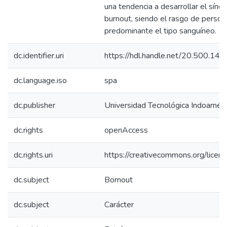
una tendencia a desarrollar el sín
burnout, siendo el rasgo de person
predominante el tipo sanguíneo.
dc.identifier.uri
https://hdl.handle.net/20.500.1
dc.language.iso
spa
dc.publisher
Universidad Tecnológica Indoaméri
dc.rights
openAccess
dc.rights.uri
https://creativecommons.org/licens
dc.subject
Bornout
dc.subject
Carácter