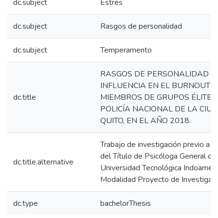
dc.subject
Estrés
dc.subject
Rasgos de personalidad
dc.subject
Temperamento
RASGOS DE PERSONALIDAD Y
INFLUENCIA EN EL BURNOUT E
dc.title
MIEMBROS DE GRUPOS ÉLITE 
POLICÍA NACIONAL DE LA CIU
QUITO, EN EL AÑO 2018.
Trabajo de investigación previo a l
del Título de Psicóloga General de 
dc.title.alternative
Universidad Tecnológica Indoaméri
Modalidad Proyecto de Investigaci
dc.type
bachelorThesis