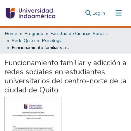
(current)
Log In
Communities & Collections
Home
Pregrado
Facultad de Ciencias Sociales y Humanas
All of DSpace
Sede Quito
Psicología
Funcionamiento familiar y adicción a redes sociales en estudiantes universitarios del centro-norte de la ciudad de Quito
Statistics
Estadísticas Externas
Funcionamiento familiar y adicción a
redes sociales en estudiantes
universitarios del centro-norte de la
ciudad de Quito