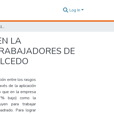
Log In
RASGOS DE PERSONALIDAD Y SU INFLUENCIA EN LA SATISFACCIÓN DEL CLIENTE INTERNO EN LOS TRABAJADORES DE LA EMPRESA ECUAPOLLO DE LA CIUDAD DE SALCEDO
EN LA
 TRABAJADORES DE
ALCEDO
ción entre los rasgos
avés de la aplicación
o que en la empresa
27% bajo) como la
yen para trabajar
uadrado. Para lograr