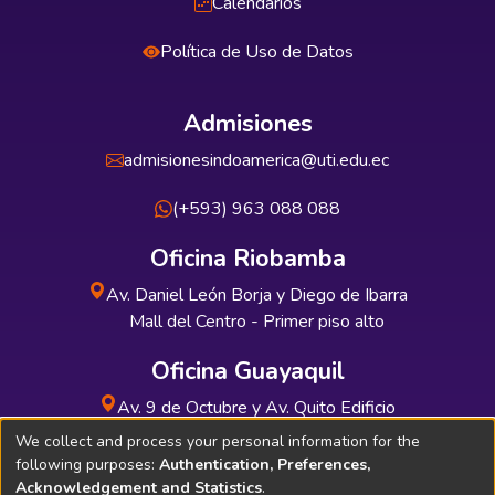
Calendarios
Política de Uso de Datos
Admisiones
admisionesindoamerica@uti.edu.ec
(+593) 963 088 088
Oficina Riobamba
Av. Daniel León Borja y Diego de Ibarra
Mall del Centro - Primer piso alto
Oficina Guayaquil
Av. 9 de Octubre y Av. Quito Edificio
INDUAUTO - Planta baja
We collect and process your personal information for the
following purposes:
Authentication, Preferences,
Acknowledgement and Statistics
.