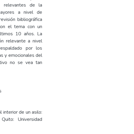
s relevantes de la
mayores a nivel de
visión bibliográfica
aron el tema con un
 últimos 10 años. La
ón relevante a nivel
respaldado por los
cas y emocionales del
ctivo no se vea tan
s
 interior de un asilo:
 Quito: Universidad