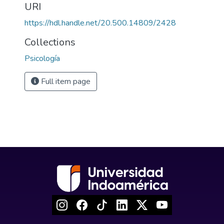
URI
https://hdl.handle.net/20.500.14809/2428
Collections
Psicología
Full item page