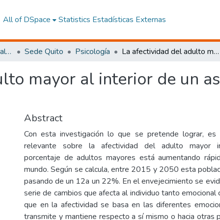
All of DSpace
Statistics
Estadísticas Externas
Facultad de Ciencias Sociales y Humanas
Sede Quito
Psicología
La afectividad del adulto mayor al interior de un asilo: estudio de revisión bibliográfica
lto mayor al interior de un as
Abstract
Con esta investigación lo que se pretende lograr, es 
relevante sobre la afectividad del adulto mayor ins
porcentaje de adultos mayores está aumentando rápi
mundo. Según se calcula, entre 2015 y 2050 esta població
pasando de un 12a un 22%. En el envejecimiento se evid
serie de cambios que afecta al individuo tanto emocional 
que en la afectividad se basa en las diferentes emocio
transmite y mantiene respecto a sí mismo o hacia otras p