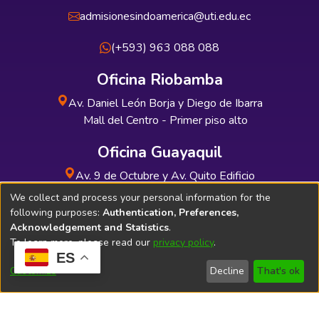
admisionesindoamerica@uti.edu.ec
(+593) 963 088 088
Oficina Riobamba
Av. Daniel León Borja y Diego de Ibarra
Mall del Centro - Primer piso alto
Oficina Guayaquil
Av. 9 de Octubre y Av. Quito Edificio
INDUAUTO - Planta baja
We collect and process your personal information for the
following purposes:
Authentication, Preferences,
Acknowledgement and Statistics
.
To learn more, please read our
privacy policy
.
ES
Soporte Técnico
Bibliolatino.com
Customize
Decline
That's ok