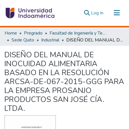
(current)
Log In
Communities & Collections
Home
Pregrado
Facultad de Ingeniería y Tecnologías de la Información y la Comunicación
All of DSpace
Sede Quito
Industrial
DISEÑO DEL MANUAL DE INOCUIDAD ALIMENTARIA BASADO EN LA RESOLUCIÓN ARCSA-DE-067-2015-GGG PARA LA EMPRESA PROSANJO PRODUCTOS SAN JOSÉ CÍA. LTDA.
Statistics
DISEÑO DEL MANUAL DE
Estadísticas Externas
INOCUIDAD ALIMENTARIA
BASADO EN LA RESOLUCIÓN
ARCSA-DE-067-2015-GGG PARA
LA EMPRESA PROSANJO
PRODUCTOS SAN JOSÉ CÍA.
LTDA.