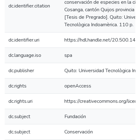
conservación de especies en la ciu
dc.identifier.citation
Cosanga, cantón Quijos provincia d
[Tesis de Pregrado]. Quito: Univer
Tecnològica Indoamèrica. 110 p.
dc.identifier.uri
https://hdl.handle.net/20.500.1
dc.language.iso
spa
dc.publisher
Quito: Universidad Tecnològica In
dc.rights
openAccess
dc.rights.uri
https://creativecommons.org/licens
dc.subject
Fundación
dc.subject
Conservación