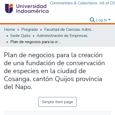
Communities & Collections
All of D
Log In
Home
Pregrado
Facultad de Ciencias Administrativas y Económicas
Sede Quito
Administración de Empresas
Plan de negocios para la creación de una fundación de conservación de especies en la ciudad de Cosanga, cantón Quijos provincia del Napo.
Plan de negocios para la creación
de una fundación de conservación
de especies en la ciudad de
Cosanga, cantón Quijos provincia
del Napo.
Simple item page