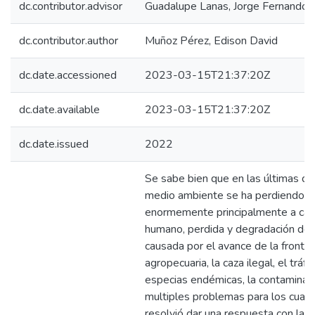
dc.contributor.advisor
Guadalupe Lanas, Jorge Fernando
dc.contributor.author
Muñoz Pérez, Edison David
dc.date.accessioned
2023-03-15T21:37:20Z
dc.date.available
2023-03-15T21:37:20Z
dc.date.issued
2022
Se sabe bien que en las últimas dé
medio ambiente se ha perdiendo
enormemente principalmente a cau
humano, perdida y degradación del
causada por el avance de la fronte
agropecuaria, la caza ilegal, el tráfi
especias endémicas, la contaminac
multiples problemas para los cuale
resolvió dar una respuesta con la “