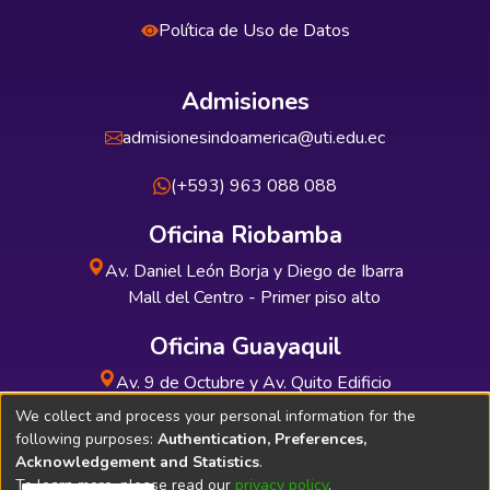
Política de Uso de Datos
Admisiones
admisionesindoamerica@uti.edu.ec
(+593) 963 088 088
Oficina Riobamba
Av. Daniel León Borja y Diego de Ibarra
Mall del Centro - Primer piso alto
Oficina Guayaquil
Av. 9 de Octubre y Av. Quito Edificio
INDUAUTO - Planta baja
We collect and process your personal information for the
following purposes:
Authentication, Preferences,
Acknowledgement and Statistics
.
To learn more, please read our
privacy policy
.