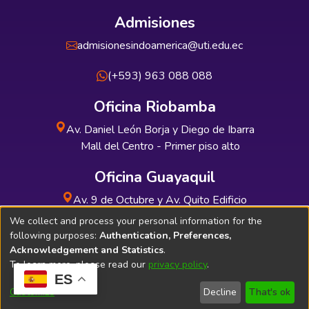
Admisiones
admisionesindoamerica@uti.edu.ec
(+593) 963 088 088
Oficina Riobamba
Av. Daniel León Borja y Diego de Ibarra
Mall del Centro - Primer piso alto
Oficina Guayaquil
Av. 9 de Octubre y Av. Quito Edificio
INDUAUTO - Planta baja
We collect and process your personal information for the
following purposes:
Authentication, Preferences,
Acknowledgement and Statistics
.
To learn more, please read our
privacy policy
.
ES
Soporte Técnico
Bibliolatino.com
Customize
Decline
That's ok